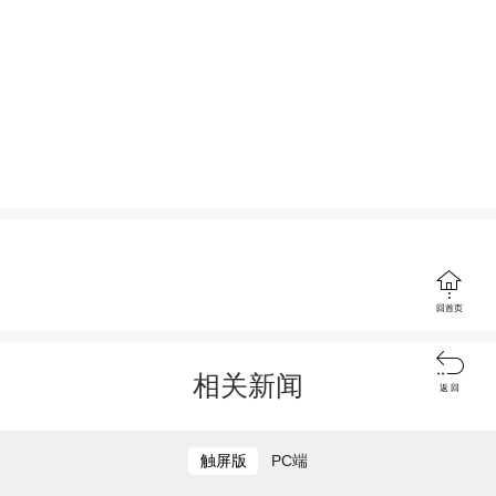
据了解，湖南金久时农业科技有限
公司依托现代农业标准化种植技术，充
分利用本地土壤与气候条件，实现良种
与良法精准结合。35亩连片种植的辣椒
打开茶陵融媒，参与评论
形成规模效应，预计亩产达8000斤，总
产量28万斤，高产优势凸显。小小辣

椒，不仅丰富了市民餐桌，也激活了乡
回首页
村产业的活力，为马江镇乡村振兴注入

了强劲的新动能。
相关新闻
返 回
触屏版
PC端