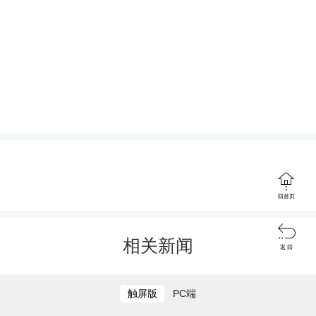
检查结束后，医护人员带来“口腔健
康微课堂”，借助牙齿模型和图示，现场
教学“圆弧刷牙法”，讲解饭后睡前勤漱
打开茶陵融媒，参与评论
口、少吃甜食等护牙常识。

回首页

相关新闻
返 回
触屏版
PC端