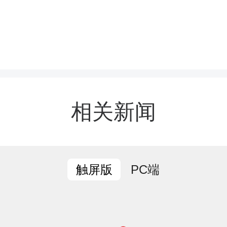
熟练完成秸秆打捆、搬运
载秸秆的回收车辆往来转
株洲市诸睦生物能源有限
烘干、制粒、打包等工序
相关新闻
燃料颗粒，实现从农业废
的高效转化。
PC端
触屏版
洲市诸睦生物能源有限公