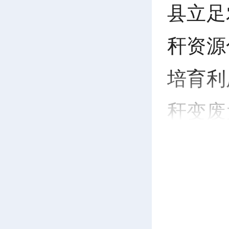
县立足
秆资源
培育利
秆变废
益双赢