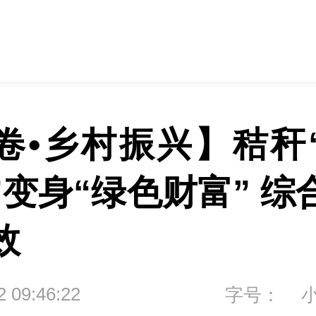
卷•乡村振兴】秸秆
”变身“绿色财富” 综
效
2 09:46:22
字号：