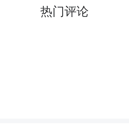
热门评论
月11日，在下东街道、腰
打开茶陵融媒，参与评论
成片油菜秸秆整齐堆放，