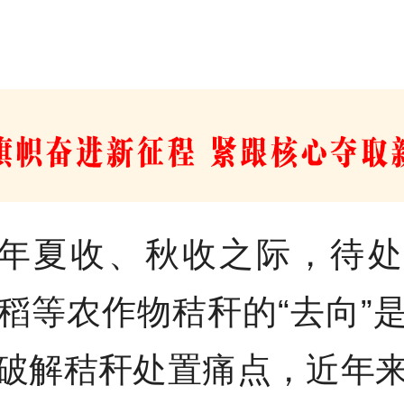
年夏收、秋收之际，待处
稻等农作物秸秆的“去向”
破解秸秆处置痛点，近年