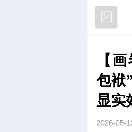
【画
包袱
显实
2026-05-1