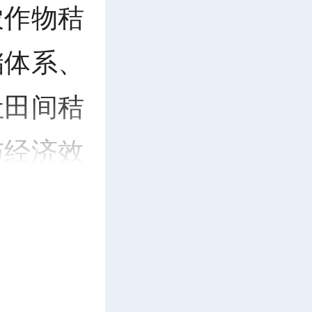
农作物秸
储体系、
让田间秸
与经济效