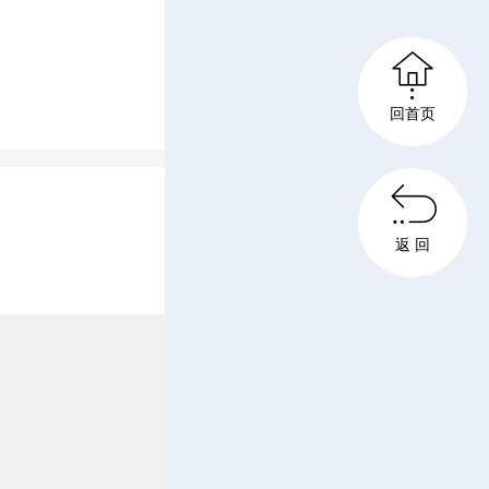
、码放作

运，被统
回首页
公司，经

，加工成
返 回
弃物到清
司负责人