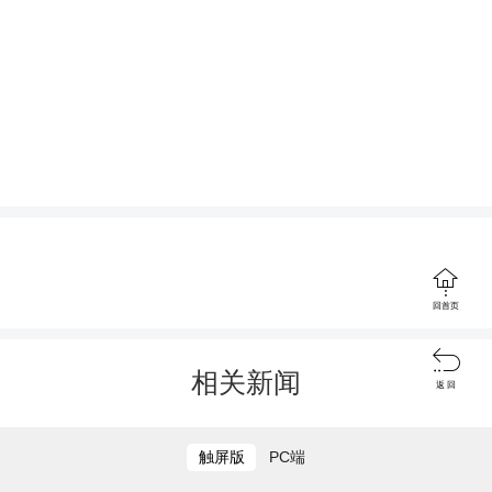
打开茶陵融媒，参与评论
随后，宣传队伍走进城北小学，开
展了碘营养健康专题讲座，结合青少年

生长发育特点，用生动案例、直观图解
回首页
讲解碘元素对大脑发育、身体成长的关

键作用，纠正日常饮食误区，倡导同学
相关新闻
返 回
们主动学习健康知识、带动家人科学补
碘。活动还为学校40名8—10岁儿童免费
触屏版
PC端