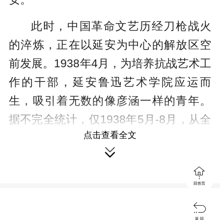
此时，中国革命文艺历经刀枪战火
的淬炼，正在以延安为中心的解放区空
前发展。1938年4月，为培养抗战艺术工
作的干部，延安鲁迅艺术学院应运而
生，吸引着无数的像彦涵一样的青年。
据不完全统计，仅1938年5月-8月，从全
点击查看全文
国各地赴延安的文艺工作者就超过2000

人。

当时的延安，物资极为匮乏，美术
回首页
材料非常稀少，只有梨木板随处可见，

返 回