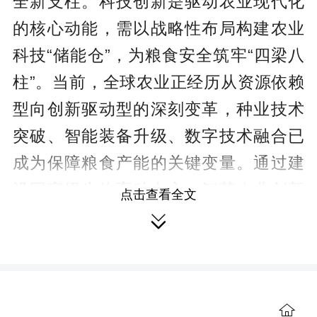
全新支柱。科技创新是驱动农业现代化
的核心动能，需以战略性布局构建农业
科技“储能仓”，为粮食安全筑牢“四梁八
柱”。当前，全球农业正经历从资源依赖
型向创新驱动型的深刻变革，种业技术
突破、智能装备升级、数字技术融合已
成为保障粮食产能的关键变量。通过建
设国家级生物育种中心、智慧农业创新
点击查看全文
平台和农业大数据中心，我国正加速形

成“实验室研发—中试验证—产业推广”的
创新链条，推动基因编辑、合成生物等
前沿技术向田间地头转化。例如，国家
